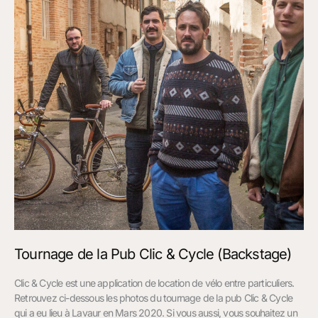
Clic
&
Cycle
(Backstage)
Tournage de la Pub Clic & Cycle (Backstage)
Clic & Cycle est une application de location de vélo entre particuliers.
Retrouvez ci-dessous les photos du tournage de la pub Clic & Cycle
qui a eu lieu à Lavaur en Mars 2020. Si vous aussi, vous souhaitez un