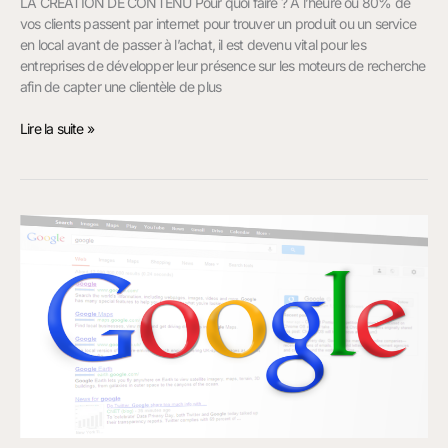
LA CRÉATION DE CONTENU Pour quoi faire ? A l’heure où 80% de
vos clients passent par internet pour trouver un produit ou un service
en local avant de passer à l’achat, il est devenu vital pour les
entreprises de développer leur présence sur les moteurs de recherche
afin de capter une clientèle de plus
Lire la suite »
Webmaster
Freelance
à
Toulouse
et
Albi
:
externalisez
la
gestion
de