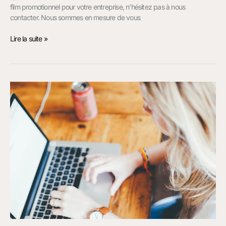
film promotionnel pour votre entreprise, n’hésitez pas à nous
contacter. Nous sommes en mesure de vous
Lire la suite »
Rédacteur
Web
à
Toulouse
Albi
et
dans
le
Tarn