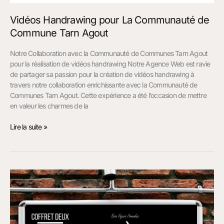
Vidéos Handrawing pour La Communauté de
Commune Tarn Agout
Notre Collaboration avec la Communauté de Communes Tarn Agout
pour la réalisation de vidéos handrawing Notre Agence Web est ravie
de partager sa passion pour la création de vidéos handrawing à
travers notre collaboration enrichissante avec la Communauté de
Communes Tarn Agout. Cette expérience a été l’occasion de mettre
en valeur les charmes de la
Lire la suite »
Référencement
SEO
pour
la
Fromagerie