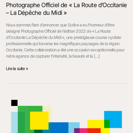
Photographe Officiel de « La Route d’Occitanie
– La Dépêche du Midi »
Nous sommes fiers d’annoncer que Scribe a eu l’honneur d’être
désigné Photographe Officiel de l’édition 2022 de « La Route
d’Occitanie La Dépêche du Midi », une prestigieuse course cycliste
professionnelle qui traverse les magnifiques paysages de la région
Occitanie. Cette collaboration a été une occasion exceptionnelle pour
notre agence de capturer l’intensité, la beauté et la […]
Lire la suite »
Logo
pour
la
Piscine
Intercommunale
de