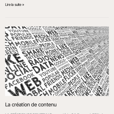
Lire la suite »
La
création
de
contenu
La création de contenu