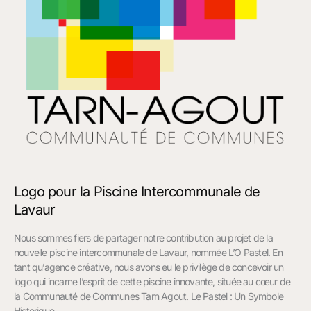
Lavaur
Logo pour la Piscine Intercommunale de
Lavaur
Nous sommes fiers de partager notre contribution au projet de la
nouvelle piscine intercommunale de Lavaur, nommée L’O Pastel. En
tant qu’agence créative, nous avons eu le privilège de concevoir un
logo qui incarne l’esprit de cette piscine innovante, située au cœur de
la Communauté de Communes Tarn Agout. Le Pastel : Un Symbole
Historique