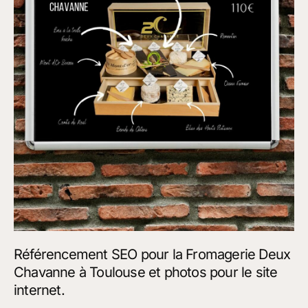
Deux
Chavanne
à
Toulouse
et
photos
pour
le
site
internet.
Référencement SEO pour la Fromagerie Deux
Chavanne à Toulouse et photos pour le site
internet.