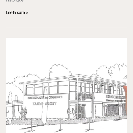
Lire la suite »
Vidéos
Handrawing
pour
La
Communauté
de
Commune
Tarn
Agout