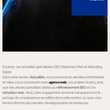
Explorez nos actualités spécialisées SEO, Rédaction Web et Marketing
Digital
Dans notre section
Actualités
, vous trouverez les dernières informations
et mises à jour concernant notre
agence web
, nos projets récents, ainsi
que des articles spécialisés dédiés au
référencement SEO
et à la
rédaction web
. Ainsi, notre engagement envers la transparence et le
partage de connaissances se reflète dans cette section, où nous vous
tenons informés des derniers développements et tendances.