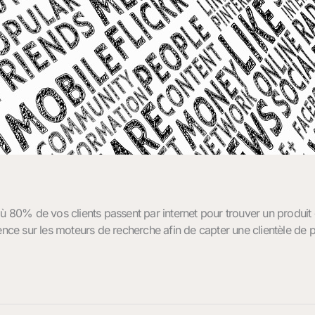
% de vos clients passent par internet pour trouver un produit ou u
ence sur les moteurs de recherche afin de capter une clientèle de p