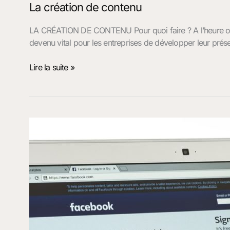
La création de contenu
LA CRÉATION DE CONTENU Pour quoi faire ? A l’heure où 80
devenu vital pour les entreprises de développer leur prés
Lire la suite »
Community
Manager
freelance
de
Toulouse
à
Albi