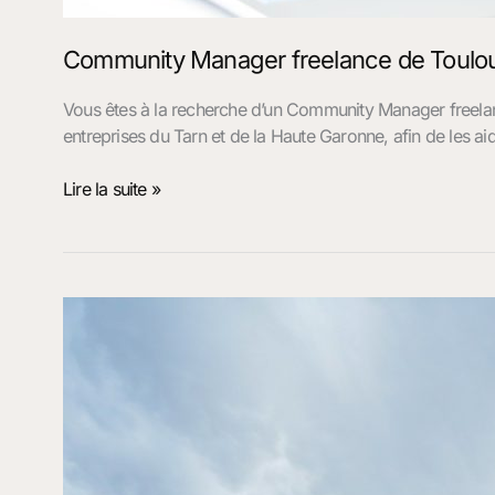
Community Manager freelance de Toulou
Vous êtes à la recherche d’un Community Manager freel
entreprises du Tarn et de la Haute Garonne, afin de les a
Lire la suite »
Référencement
de
site
internet
dans
le
Tarn