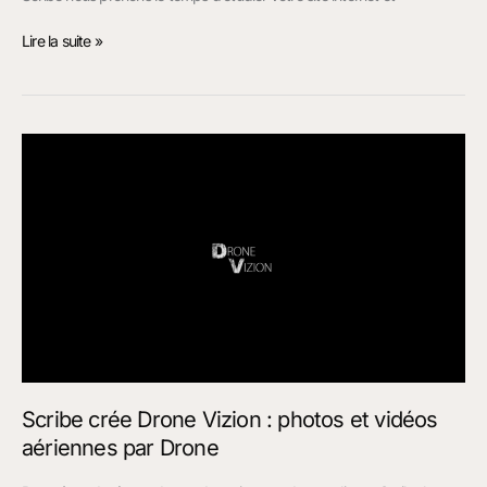
Lire la suite »
Scribe
crée
Drone
Vizion
:
photos
et
vidéos
aériennes
par
Drone
Scribe crée Drone Vizion : photos et vidéos
aériennes par Drone