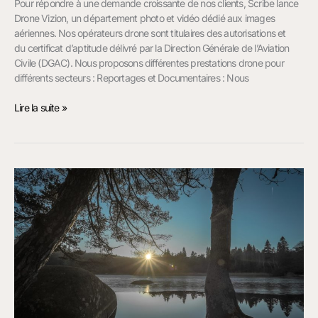
Pour répondre à une demande croissante de nos clients, Scribe lance
Drone Vizion, un département photo et vidéo dédié aux images
aériennes. Nos opérateurs drone sont titulaires des autorisations et
du certificat d’aptitude délivré par la Direction Générale de l’Aviation
Civile (DGAC). Nous proposons différentes prestations drone pour
différents secteurs : Reportages et Documentaires : Nous
Lire la suite »
Scribe
:
Agence
de
Communication
pour
les
entreprises
du
Tarn